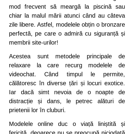
mod frecvent să meargă la piscină sau
chiar la malul mării atunci când au câteva
zile libere. Astfel, modelele obțin o bronzare
perfectă, pe care o admiră cu siguranță și
membrii site-urilor!
Acestea sunt metodele principale de
relaxare la care recurg modelele de
videochat. Când timpul le permite,
călătoresc în diverse țări și locuri exotice.
Iar dacă simt nevoia de o noapte de
distracție și dans, le petrec alături de
prietenii lor în cluburi.
Modelele online duc o viață liniștită și
fericită, deoarece nu se preocupă niciodată