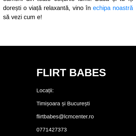
dorești o viață relaxantă, vino în
echipa noastră
să vezi cum e!
FLIRT BABES
Locații:
Timișoara și București
flirtbabes@lcmcenter.ro
0771427373