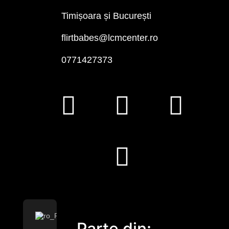
Timișoara și București
flirtbabes@lcmcenter.ro
0771427373
Parte din: