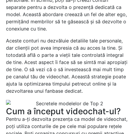
personale. În schimb, poți să-ți creezi conturi
separate pentru a dezvolta o prezență dedicată ca
model. Această abordare creează un fel de alter ego,
permițând membrilor să te găsească și să dezvolte o
conexiune cu tine.
Aceste conturi nu dezvăluie detaliile tale personale,
dar clienții pot avea impresia că au acces la tine. Și
totodată află o parte a vieții tale controlată integral
de tine. Acest aspect îi face să se simtă mai apropiați
de tine. O să vezi că o să investească mai mult timp
pe canalul tău de videochat. Această strategie poate
ajuta la optimizarea timpului petrecut online și la
dezvoltarea unui fanbase dedicat.
Cum a început videochat-ul?
Pentru a-ți dezvolta prezența ca model de videochat,
poți utiliza conturile de pe cele mai populare rețele
sociale. Poți organiza concursuri cu premii atractive