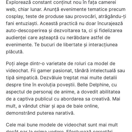
Explorează constant conținut nou în fața camerei
web, chiar lunar. Anunță evenimente tematice precum
cosplay, teste de produse sau provocări, atrăgându-ți
fani entuziaști. Această practică nu doar încurajează
auto-descoperirea și dezvoltarea ta, ci și fidelizarea
audienței care așteaptă cu nerăbdare astfel de
evenimente. Te bucuri de libertate și interacțiunea
plăcută.
Poți alege dintr-o varietate de roluri ca model de
videochat. Fii gamer pasionat, tânără intelectuală sau
tipă simpatică. Dezvăluie treptat mai multe detalii
despre tine în evoluția poveștii. Belle Delphine, cu
aspectul de personaj de anime, a dovedit abilitatea
de a captiva publicul cu abordarea sa creativă. Mai
mult, a vândut chiar și apa de baie online,
demonstrând puterea narativă.
Cele mai bune modele de videochat sunt mai mult
decât par la prima vedere. Efectuează cercetări