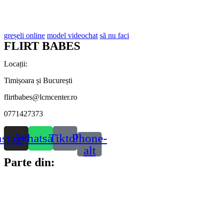
greșeli online
model videochat
să nu faci
FLIRT BABES
Locații:
Timișoara și București
flirtbabes@lcmcenter.ro
0771427373
nstagram
Whatsapp
Tiktok
Phone-
alt
Parte din: