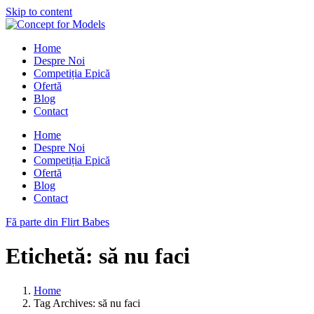
Skip to content
Home
Despre Noi
Competiția Epică
Ofertă
Blog
Contact
Home
Despre Noi
Competiția Epică
Ofertă
Blog
Contact
Fă parte din Flirt Babes
Etichetă:
să nu faci
Home
Tag Archives: să nu faci