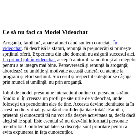
Ce să nu faci ca Model Videochat
Aroganța, familiară, apare atunci când suntem corectați.
În
videochat
, fii deschisă la sfaturi, renunță la prejudecăți și primește
sprijinul oferit. Experiența din alte domenii nu asigură succesul aici.
La primul job în videochat
, acceptă ajutorul trainerilor și al colegelor
pentru a te integra mai bine. Perseverează și renunță la aroganță;
abordează cu ambiție și motivație această carieră, cu atenție la
program și efort susținut. Succesul și respectul colegilor se câștigă
prin muncă și umilință, nu prin aroganță.
Jobul de model presupune interacțiuni online cu persoane străine.
Studio-ul îți creează un profil pe site-urile de videochat, unde
folosești un pseudonim ales de tine. Aceasta devine identitatea ta în
acest mediu virtual, garantând confidențialitate totală. Familia,
prietenii și cunoscuții tăi nu vor afla despre activitatea ta, decât dacă
alegi să le spui. Este esențial să nu dezvălui informații personale
membrilor. Confidențialitatea și discreția sunt prioritare pentru a
evita expunerea în fața cunoscuților.