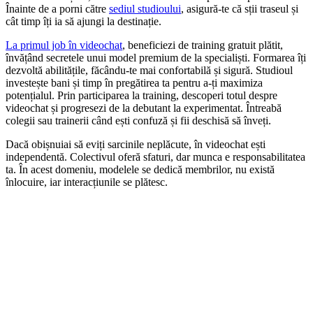
Înainte de a porni către
sediul studioului
, asigură-te că sții traseul și
cât timp îți ia să ajungi la destinație.
La primul job în videochat
, beneficiezi de training gratuit plătit,
învățând secretele unui model premium de la specialiști. Formarea îți
dezvoltă abilitățile, făcându-te mai confortabilă și sigură. Studioul
investește bani și timp în pregătirea ta pentru a-ți maximiza
potențialul. Prin participarea la training, descoperi totul despre
videochat și progresezi de la debutant la experimentat. Întreabă
colegii sau trainerii când ești confuză și fii deschisă să înveți.
Dacă obișnuiai să eviți sarcinile neplăcute, în videochat ești
independentă. Colectivul oferă sfaturi, dar munca e responsabilitatea
ta. În acest domeniu, modelele se dedică membrilor, nu există
înlocuire, iar interacțiunile se plătesc.