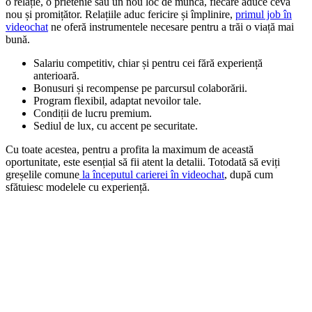
o relație, o prietenie sau un nou loc de muncă, fiecare aduce ceva
nou și promițător. Relațiile aduc fericire și împlinire,
primul job în
videochat
ne oferă instrumentele necesare pentru a trăi o viață mai
bună.
Salariu competitiv, chiar și pentru cei fără experiență
anterioară.
Bonusuri și recompense pe parcursul colaborării.
Program flexibil, adaptat nevoilor tale.
Condiții de lucru premium.
Sediul de lux, cu accent pe securitate.
Cu toate acestea, pentru a profita la maximum de această
oportunitate, este esențial să fii atent la detalii. Totodată să eviți
greșelile comune
la începutul carierei în videochat
, după cum
sfătuiesc modelele cu experiență.