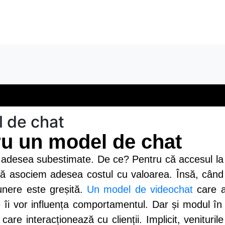
NOI
COMPETIȚIA EPICĂ
OFERTĂ
BLOG
l de chat
ru un model de chat
unt adesea subestimate. De ce? Pentru că accesul la 
 să asociem adesea costul cu valoarea. Însă, când
unere este greșită.
Un model de videochat
care a 
are îi vor influența comportamentul. Dar și modul în
re interacționează cu clienții. Implicit, veniturile