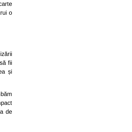
carte
rui o
zării
să fii
ea și
imbăm
mpact
ea de