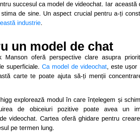
entru succesul ca model de videochat. Iar această 
 stima de sine. Un aspect crucial pentru a-ți const
eastă industrie
.
ru un model de chat
 Manson oferă perspective clare asupra prioriti
ele superficiale.
Ca model de videochat
, este ușor 
astă carte te poate ajuta să-ți menții concentrar
uhigg explorează modul în care înțelegem și sch
truirea de obiceiuri pozitive poate avea un i
 de videochat. Cartea oferă ghidare pentru crear
esul pe termen lung.