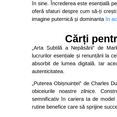
în sine. Încrederea este esențială p
oferă sfaturi despre cum să-ți crești
imagine puternică și dominanta
în ac
Cărți pent
„Arta Subtilă a Nepăsării” de Mark
lucrurilor esențiale și renunțării la c
absorbit de lumea digitală. Iar ace
autenticitatea.
„Puterea Obișnuinței” de Charles D
obiceiurile noastre zilnice. Cons
semnificativ în cariera ta de model
rutine benefice care să sprijine succ