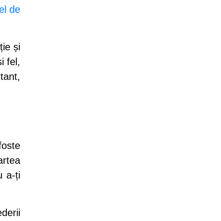
el de
ie și
 fel,
tant,
foste
artea
 a-ți
derii