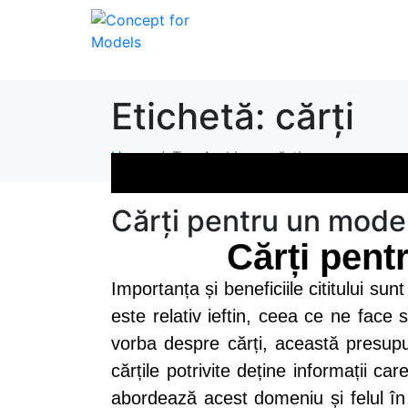
HOME
DESPRE 
CONTACT
Etichetă:
cărți
Home
Tag Archives: cărți
Cărți pentru un mode
Cărți pent
Importanța și beneficiile cititului s
este relativ ieftin, ceea ce ne face
vorba despre cărți, această presup
cărțile potrivite deține informații c
abordează acest domeniu și felul în ca