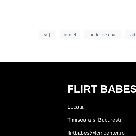
cărți
model
model de chat
vid
FLIRT BABE
Locații:
Timișoara și București
flirtbabes@lcmcenter.ro