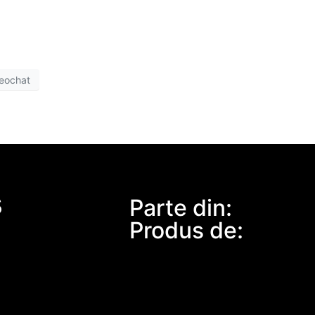
eochat
S
Parte din:
Produs de: