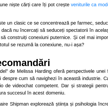
pune niște cărți care îți pot crește
veniturile ca mod
e un clasic ce se concentrează pe farmec, seducț
dacă nu încercați să seduceți spectatorii în același
 să construiți conexiuni puternice. Și cel mai impor
 totul se rezumă la conexiune, nu-i așa?
ecomandări
” de Melissa Harding oferă perspectivele unei 
ri despre cum să navighezi în această industrie. C
o de videochat competent. Dar și strategii pentru
gura succesul în acest domeniu.
aire Shipman explorează știința și psihologia încre