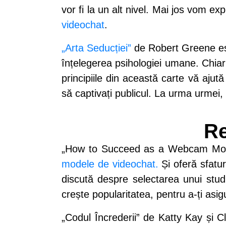
vor fi la un alt nivel. Mai jos vom ex
videochat
.
„Arta Seducției”
de Robert Greene est
înțelegerea psihologiei umane. Chiar 
principiile din această carte vă ajută
să captivați publicul. La urma urmei,
R
„How to Succeed as a Webcam Model
modele de videochat.
Și oferă sfatu
discută despre selectarea unui studi
crește popularitatea, pentru a-ți asi
„Codul Încrederii” de Katty Kay și Cl