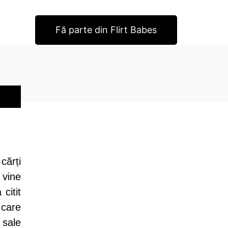
Fă parte din Flirt Babes
cărți
 vine
citit
 care
 sale